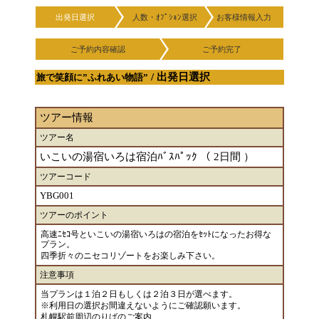
出発日選択
人数・ｵﾌﾟｼｮﾝ選択
お客様情報入力
ご予約内容確認
ご予約完了
/ 出発日選択
旅で笑顔に”ふれあい物語”
ツアー情報
ツアー名
いこいの湯宿いろは宿泊ﾊﾞｽﾊﾟｯｸ （ 2日間 ）
ツアーコード
YBG001
ツアーのポイント
高速ﾆｾｺ号といこいの湯宿いろはの宿泊をｾｯﾄになったお得な
プラン。
四季折々のニセコリゾートをお楽しみ下さい。
注意事項
当プランは１泊２日もしくは２泊３日が選べます。
※利用日の選択お間違えないようにご確認願います。
札幌駅前周辺のりばのご案内