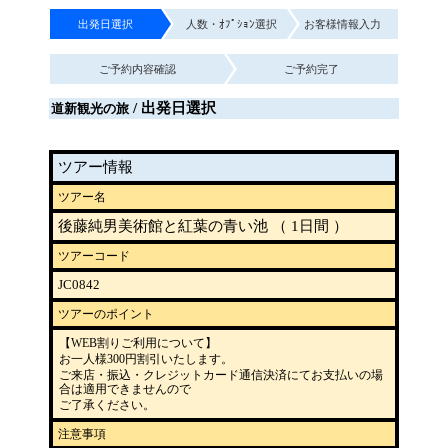
出発日選択
人数・ｵﾌﾟｼｮﾝ選択
お客様情報入力
ご予約内容確認
ご予約完了
/ 出発日選択
道新観光の旅
ツアー情報
ツアー名
後藤純男美術館と紅葉の青い池 （ 1日間 ）
ツアーコード
JC0842
ツアーのポイント
【WEB割りご利用について】
お一人様300円割引いたします。
ご来店・振込・クレジットカード通信決済にてお支払いの場
合は適用できませんので
ご了承ください。
注意事項