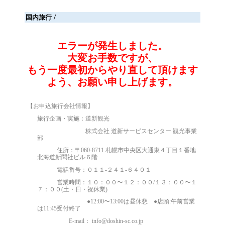
/
国内旅行
エラーが発生しました。
大変お手数ですが、
もう一度最初からやり直して頂けます
よう、お願い申し上げます。
【
お申込旅行会社情報
】
旅行企画・実施：道新観光
株式会社 道新サービスセンター 観光事業
部
住所：〒060-8711 札幌市中央区大通東４丁目１番地
北海道新聞社ビル６階
電話番号：０１１-２４１-６４０１
営業時間：１０：００〜１２：００/１３：００〜１
７：００(土・日・祝休業)
●12:00〜13:00は昼休憩 ●店頭:午前営業
は11:45受付終了
E-mail： info@doshin-sc.co.jp