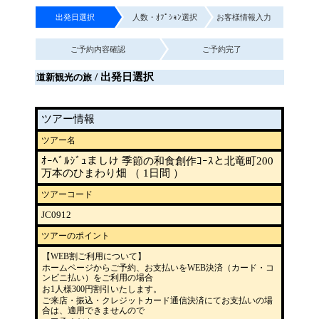
出発日選択
人数・ｵﾌﾟｼｮﾝ選択
お客様情報入力
ご予約内容確認
ご予約完了
/ 出発日選択
道新観光の旅
ツアー情報
ツアー名
ｵｰﾍﾞﾙｼﾞｭましけ 季節の和食創作ｺｰｽと北竜町200
万本のひまわり畑 （ 1日間 ）
ツアーコード
JC0912
ツアーのポイント
【WEB割ご利用について】
ホームページからご予約、お支払いをWEB決済（カード・コ
ンビニ払い）をご利用の場合
お1人様300円割引いたします。
ご来店・振込・クレジットカード通信決済にてお支払いの場
合は、適用できませんので