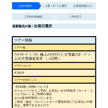
出発日選択
人数・ｵﾌﾟｼｮﾝ選択
お客様情報入力
ご予約内容確認
ご予約完了
/ 出発日選択
道新観光の旅
ツアー情報
ツアー名
ﾌﾗﾃｯﾛ･ﾃﾞｨ･ﾐｸﾆ 極上のｲﾀﾘｱﾝと大雪森のｶﾞｰﾃﾞﾝ･
上川大雪酒造見学 （ 1日間 ）
ツアーコード
JC0918
ツアーのポイント
【WEB割ご利用について】
ホームページからご予約、お支払いをWEB決済（カード・コ
ンビニ払い）をご利用の場合
お1人様300円割引いたします。
ご来店・振込・クレジットカード通信決済にてお支払いの場
合は、適用できませんので