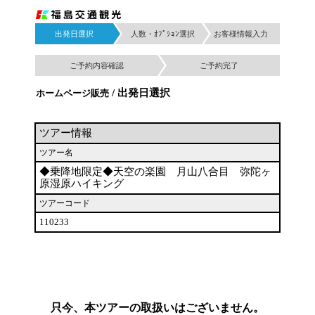
出発日選択
人数・ｵﾌﾟｼｮﾝ選択
お客様情報入力
ご予約内容確認
ご予約完了
/ 出発日選択
ホームページ販売
ツアー情報
ツアー名
◆乗降地限定◆天空の楽園 月山八合目 弥陀ヶ
原湿原ハイキング
ツアーコード
110233
只今、本ツアーの取扱いはございません。