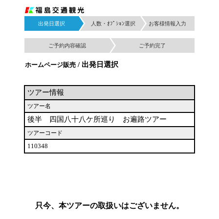
出発日選択
人数・ｵﾌﾟｼｮﾝ選択
お客様情報入力
ご予約内容確認
ご予約完了
/ 出発日選択
ホームページ販売
ツアー情報
ツアー名
後半 四国八十八ケ所巡り お遍路ツアー
ツアーコード
110348
只今、本ツアーの取扱いはございません。