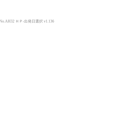
o.AH32 ＨＰ-出発日選択 v1.136