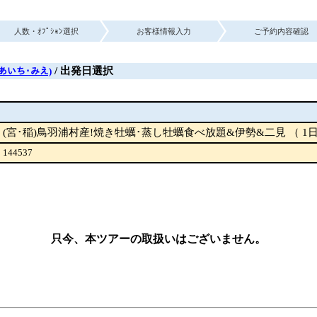
人数・ｵﾌﾟｼｮﾝ選択
お客様情報入力
ご予約内容確認
/ 出発日選択
･あいち･みえ)
(宮･稲)鳥羽浦村産!焼き牡蠣･蒸し牡蠣食べ放題&伊勢&二見 （ 1日
144537
只今、本ツアーの取扱いはございません。