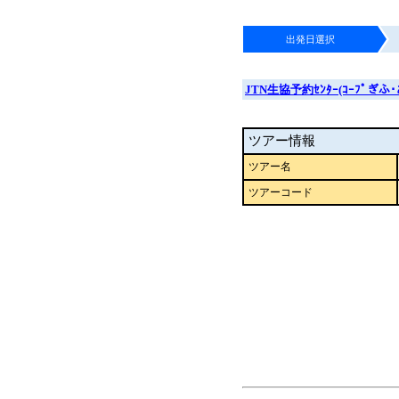
出発日選択
JTN生協予約ｾﾝﾀｰ(ｺｰﾌﾟぎふ
ツアー情報
ツアー名
ツアーコード