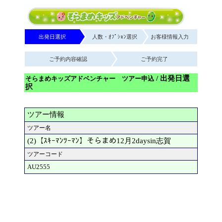
出発日選択
人数・ｵﾌﾟｼｮﾝ選択
お客様情報入力
ご予約内容確認
ご予約完了
/ 出発日選
そらまめキッズアドベンチャー ツアー申込
択
ツアー情報
ツアー名
(2)【ｽｷｰﾏﾝﾂｰﾏﾝ】そらまめ12月2daysin志賀
ツアーコード
AU2555