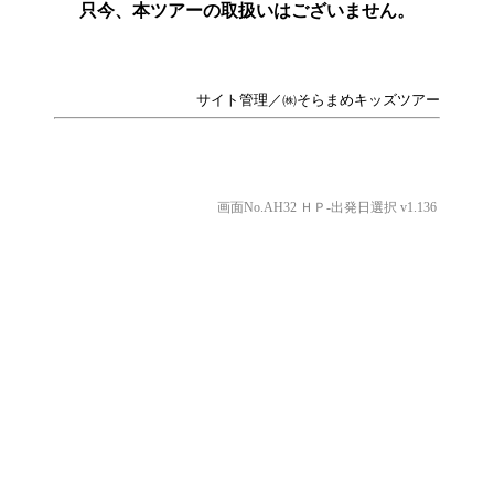
只今、本ツアーの取扱いはございません。
サイト管理／㈱そらまめキッズツアー
画面No.AH32 ＨＰ-出発日選択 v1.136