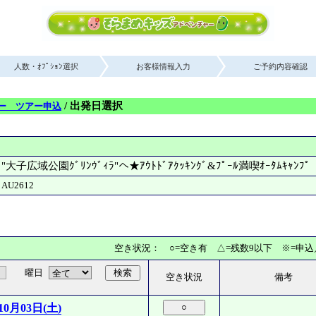
人数・ｵﾌﾟｼｮﾝ選択
お客様情報入力
ご予約内容確認
/ 出発日選択
ー ツアー申込
"大子広域公園ｸﾞﾘﾝｳﾞｨﾗ"へ★ｱｳﾄﾄﾞｱｸｯｷﾝｸﾞ&ﾌﾟｰﾙ満喫ｵｰﾀﾑｷｬﾝﾌﾟ
AU2612
空き状況： ○=空き有 △=残数9以下 ※=申
曜日
検索
空き状況
備考
10月03日(土)
○