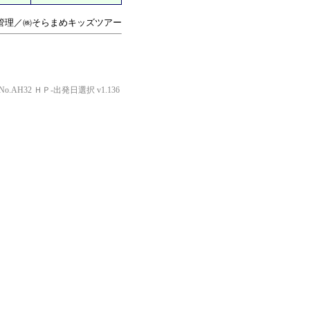
管理／㈱そらまめキッズツアー
o.AH32 ＨＰ-出発日選択 v1.136