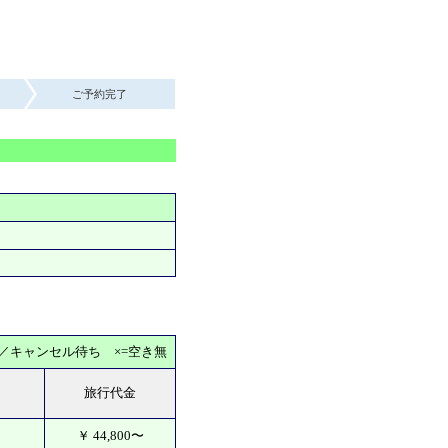
ご予約完了
込／キャンセル待ち ×=空き無
旅行代金
￥
44,800
〜