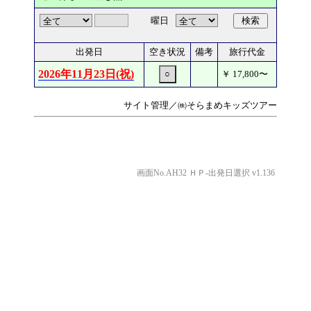
曜日
検索
出発日
空き状況
備考
旅行代金
2026年11月23日(祝)
○
￥
17,800
〜
サイト管理／㈱そらまめキッズツアー
画面No.AH32 ＨＰ-出発日選択 v1.136