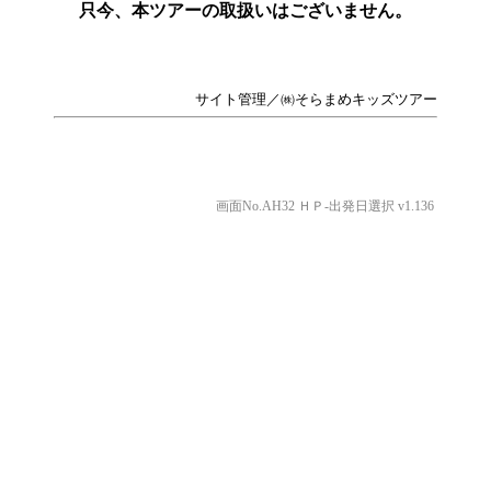
只今、本ツアーの取扱いはございません。
サイト管理／㈱そらまめキッズツアー
画面No.AH32 ＨＰ-出発日選択 v1.136