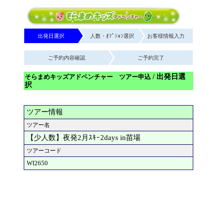
出発日選択
人数・ｵﾌﾟｼｮﾝ選択
お客様情報入力
ご予約内容確認
ご予約完了
/ 出発日選
そらまめキッズアドベンチャー ツアー申込
択
ツアー情報
ツアー名
【少人数】夜発2月ｽｷｰ2days in苗場
ツアーコード
WI2650