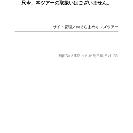
只今、本ツアーの取扱いはございません。
サイト管理／㈱そらまめキッズツアー
画面No.AH32 ＨＰ-出発日選択 v1.136