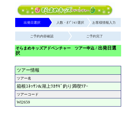
出発日選択
人数・ｵﾌﾟｼｮﾝ選択
お客様情報入力
ご予約内容確認
ご予約完了
/ 出発日選
そらまめキッズアドベンチャー ツアー申込
択
ツアー情報
ツアー名
箱根ﾕﾈｯｻﾝ&湖上ﾜｶｻｷﾞ釣り満喫ﾂｱｰ
ツアーコード
WI2659