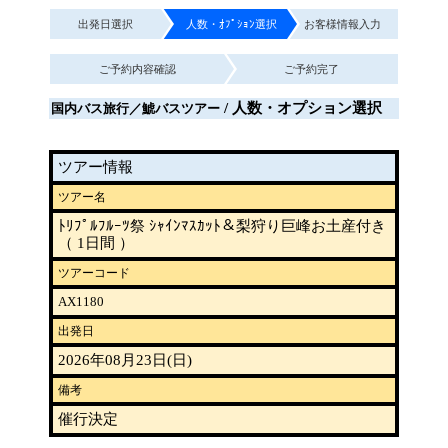
出発日選択
人数・ｵﾌﾟｼｮﾝ選択
お客様情報入力
ご予約内容確認
ご予約完了
/ 人数・オプション選択
国内バス旅行／鯱バスツアー
ツアー情報
ツアー名
ﾄﾘﾌﾟﾙﾌﾙｰﾂ祭 ｼｬｲﾝﾏｽｶｯﾄ＆梨狩り巨峰お土産付き
（ 1日間 ）
ツアーコード
AX1180
出発日
2026年08月23日(日)
備考
催行決定