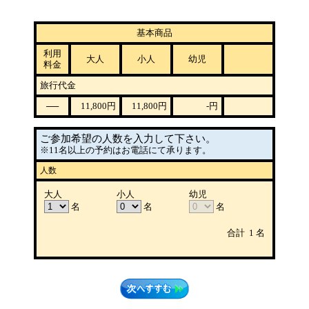
基本商品
利用
大人
小人
幼児
料金
旅行代金
──
11,800
円
11,800
円
-
円
ご参加希望の人数を入力して下さい。
※11名以上の予約はお電話にて承ります。
人数
大人
小人
幼児
名
名
名
合計
1
名