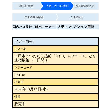
出発日選択
人数・ｵﾌﾟｼｮﾝ選択
お客様情報入力
ご予約内容確認
ご予約完了
/ 人数・オプション選択
国内バス旅行／鯱バスツアー
ツアー情報
ツアー名
古民家でいただく越前『うにしゃぶコース』と今
庄宿散策 （ 1日間 ）
ツアーコード
AZ1186
出発日
2026年10月14日(水)
備考
販売中