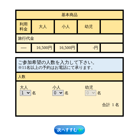
基本商品
利用
大人
小人
幼児
料金
旅行代金
──
16,500
円
16,500
円
-
円
ご参加希望の人数を入力して下さい。
※11名以上の予約はお電話にて承ります。
人数
大人
小人
幼児
名
名
名
合計
1
名