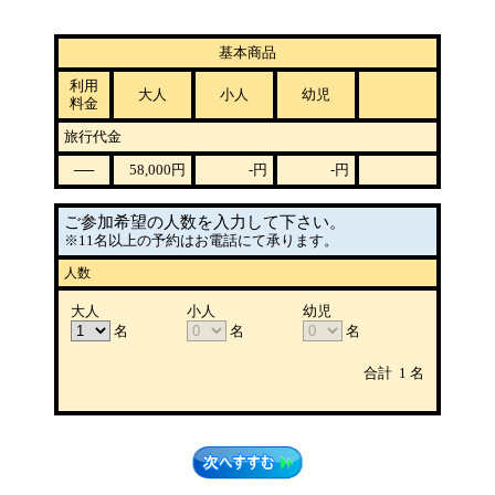
基本商品
利用
大人
小人
幼児
料金
旅行代金
──
58,000
円
-
円
-
円
ご参加希望の人数を入力して下さい。
※11名以上の予約はお電話にて承ります。
人数
大人
小人
幼児
名
名
名
合計
1
名