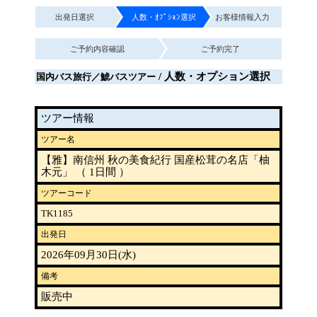
出発日選択
人数・ｵﾌﾟｼｮﾝ選択
お客様情報入力
ご予約内容確認
ご予約完了
/ 人数・オプション選択
国内バス旅行／鯱バスツアー
ツアー情報
ツアー名
【雅】南信州 秋の美食紀行 国産松茸の名店「柚
木元」 （ 1日間 ）
ツアーコード
TK1185
出発日
2026年09月30日(水)
備考
販売中