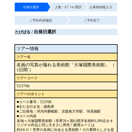
出発日選択
人数・ｵﾌﾟｼｮﾝ選択
お客様情報入力
ご予約内容確認
ご予約完了
/ 出発日選択
たびぱる
ツアー情報
ツアー名
名画の写真が撮れる美術館「大塚国際美術館」 （
1日間 ）
ツアーコード
T2370K
ツアーのポイント
■コース番号：T2370K
■主たる行き先：徳島県
■ご出発地：JR河内磐船駅、京阪枚方市駅、JR高槻駅
■コース内容
各地＝大塚国際美術館（世界26ヶ国の西洋名画約1,000点をオ
リジナル作品と同じ大きさに再現！鑑賞ルートは
約4キロ！世界の名画に出会える美術館！その素晴らしさを是