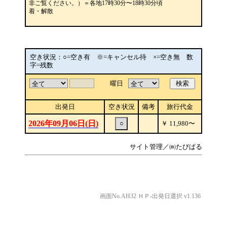
非ご覧ください。）＝各地17時30分〜18時30分頃
着・解散
空き状況：○=空き有 ※=キャンセル待 ×=空き無 数
字=残数
曜日
検索
出発日
空き状況
備考
旅行代金
2026年09月06日(日)
○
￥
11,980
〜
サイト管理／㈱たびぱる
画面No.AH32 ＨＰ-出発日選択 v1.136