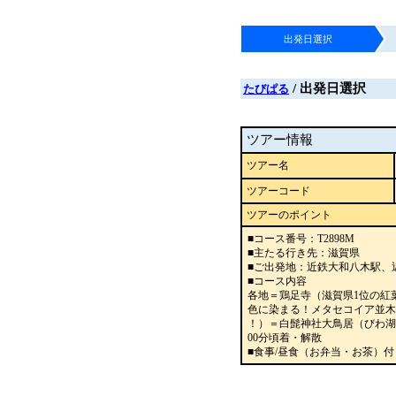
出発日選択
/ 出発日選択
たびぱる
ツアー情報
ツアー名
ツアーコード
ツアーのポイント
■コース番号：T2898M
■主たる行き先：滋賀県
■ご出発地：近鉄大和八木駅、
■コース内容
各地＝鶏足寺（滋賀県1位の紅
色に染まる！メタセコイア並木
！）＝白髭神社大鳥居（びわ湖
00分頃着・解散
■食事/昼食（お弁当・お茶）付