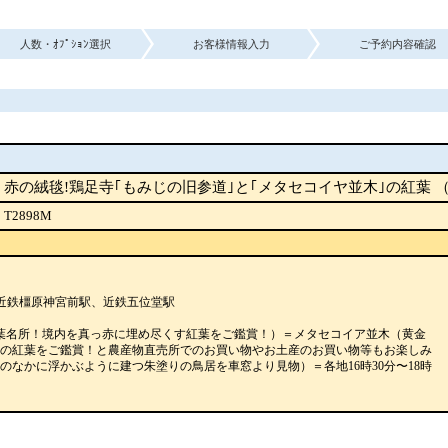
人数・ｵﾌﾟｼｮﾝ選択
お客様情報入力
ご予約内容確認
赤の絨毯!鶏足寺｢もみじの旧参道｣と｢メタセコイヤ並木｣の紅葉 （ 
T2898M
近鉄橿原神宮前駅、近鉄五位堂駅
葉名所！境内を真っ赤に埋め尽くす紅葉をご鑑賞！）＝メタセコイア並木（黄金
の紅葉をご鑑賞！と農産物直売所でのお買い物やお土産のお買い物等もお楽しみ
のなかに浮かぶように建つ朱塗りの鳥居を車窓より見物）＝各地16時30分〜18時