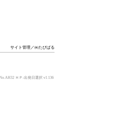
サイト管理／㈱たびぱる
o.AH32 ＨＰ-出発日選択 v1.136