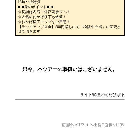
18時〜19時頃
■□■旅のポイント■□■
☆初詣は内宮・外宮両参りへ！
☆人気のおかげ横丁も散策！
☆おかげ横丁マップをご用意！
【ランクアップ昼食】800円増しにて「松阪牛弁当」に変更さ
せて頂きます
只今、本ツアーの取扱いはございません。
サイト管理／㈱たびぱる
画面No.AH32 ＨＰ-出発日選択 v1.136