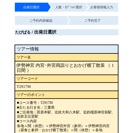
出発日選択
人数・ｵﾌﾟｼｮﾝ選択
お客様情報入力
ご予約内容確認
ご予約完了
/ 出発日選択
たびぱる
ツアー情報
ツアー名
伊勢神宮 内宮･外宮両詣りとおかげ横丁散策 （ 1
日間 ）
ツアーコード
T2917M
ツアーのポイント
■コース番号：T2917M
■主たる行き先：三重県
■ご出発地：田原本駅、近鉄大和八木駅、近鉄橿原神宮前駅、
近鉄五位堂駅
■コース内容
各地＝関（休憩）＝伊勢神宮外宮（参拝）＝伊勢神宮内宮
（昼食と参拝・おかげ横丁散策）＝関（休憩）＝各地