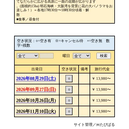
てなだらかに広がる高原に一面の花畑が広がります
。(面積約15ha) 明石海峡・大阪湾を背景に花の大パノラマをお
楽しみ！）＝各地17時30分〜18時30分頃着・解
散
■食事／昼食付
空き状況：○=空き有 ※=キャンセル待 ×=空き無 数
字=残数
曜日
検索
出発日
空き状況
備考
旅行代金
2026年08月29日(土)
○
￥
13,980
〜
2026年09月27日(日)
○
￥
13,980
〜
2026年10月26日(月)
○
￥
13,980
〜
2026年11月10日(火)
○
￥
13,980
〜
サイト管理／㈱たびぱる