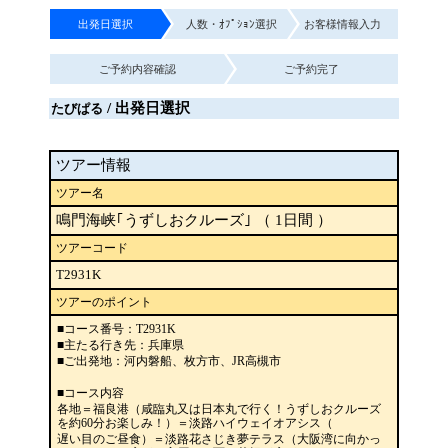
出発日選択
人数・ｵﾌﾟｼｮﾝ選択
お客様情報入力
ご予約内容確認
ご予約完了
/ 出発日選択
たびぱる
ツアー情報
ツアー名
鳴門海峡｢うずしおクルーズ｣ （ 1日間 ）
ツアーコード
T2931K
ツアーのポイント
■コース番号：T2931K
■主たる行き先：兵庫県
■ご出発地：河内磐船、枚方市、JR高槻市
■コース内容
各地＝福良港（咸臨丸又は日本丸で行く！うずしおクルーズ
を約60分お楽しみ！）＝淡路ハイウェイオアシス（
遅い目のご昼食）＝淡路花さじき夢テラス（大阪湾に向かっ