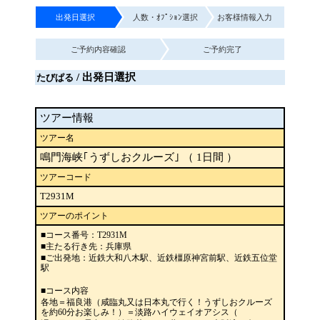
出発日選択
人数・ｵﾌﾟｼｮﾝ選択
お客様情報入力
ご予約内容確認
ご予約完了
/ 出発日選択
たびぱる
ツアー情報
ツアー名
鳴門海峡｢うずしおクルーズ｣ （ 1日間 ）
ツアーコード
T2931M
ツアーのポイント
■コース番号：T2931M
■主たる行き先：兵庫県
■ご出発地：近鉄大和八木駅、近鉄橿原神宮前駅、近鉄五位堂
駅
■コース内容
各地＝福良港（咸臨丸又は日本丸で行く！うずしおクルーズ
を約60分お楽しみ！）＝淡路ハイウェイオアシス（