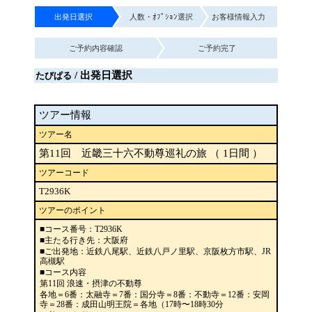
出発日選択
人数・ｵﾌﾟｼｮﾝ選択
お客様情報入力
ご予約内容確認
ご予約完了
/ 出発日選択
たびぱる
ツアー情報
ツアー名
第11回 近畿三十六不動尊巡礼の旅 （ 1日間 ）
ツアーコード
T2936K
ツアーのポイント
■コース番号：T2936K
■主たる行き先：大阪府
■ご出発地：近鉄八尾駅、近鉄八戸ノ里駅、京阪枚方市駅、JR
高槻駅
■コース内容
第11回 浪速・摂津の不動尊
各地＝6番：太融寺＝7番：国分寺＝8番：不動寺＝12番：安岡
寺＝28番：成田山明王院＝各地（17時〜18時30分