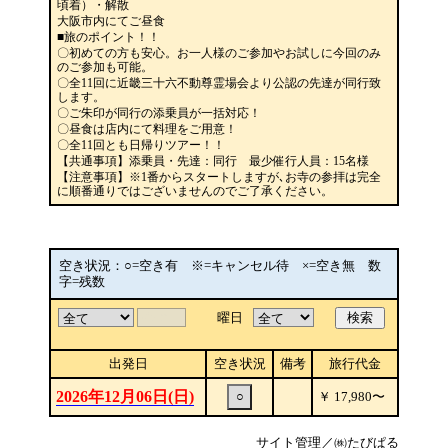
頃着）・解散
大阪市内にてご昼食
■旅のポイント！！
〇初めての方も安心。お一人様のご参加やお試しに今回のみ
のご参加も可能。
〇全11回に近畿三十六不動尊霊場会より公認の先達が同行致
します。
〇ご朱印が同行の添乗員が一括対応！
〇昼食は店内にて料理をご用意！
〇全11回とも日帰りツアー！！
【共通事項】添乗員・先達：同行 最少催行人員：15名様
【注意事項】※1番からスタートしますが､お寺の参拝は完全
に順番通りではございませんのでご了承ください。
空き状況：○=空き有 ※=キャンセル待 ×=空き無 数
字=残数
曜日
検索
出発日
空き状況
備考
旅行代金
2026年12月06日(日)
○
￥
17,980
〜
サイト管理／㈱たびぱる