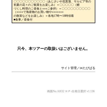
〇〇〇〇〇〇〇〇〇〇〇（あじさいや花菖蒲、サルビア等の
初夏の花々のご観賞をお楽しみ）＝〇〇〇〇〇（鱧
づくし料理のご昼食と○○○ご参拝）＝〇〇〇〇〇〇〇〇〇〇
（○○○○で海産物のお買い物や○○○○○○○
の散策などをお楽しみ）＝各地17時〜18時頃着
■食事／昼食付
只今、本ツアーの取扱いはございません。
サイト管理／㈱たびぱる
画面No.AH32 ＨＰ-出発日選択 v1.136