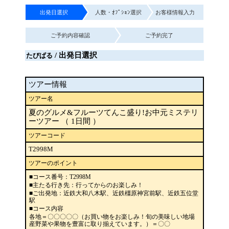
出発日選択
人数・ｵﾌﾟｼｮﾝ選択
お客様情報入力
ご予約内容確認
ご予約完了
/ 出発日選択
たびぱる
ツアー情報
ツアー名
夏のグルメ&フルーツてんこ盛り!お中元ミステリ
ーツアー （ 1日間 ）
ツアーコード
T2998M
ツアーのポイント
■コース番号：T2998M
■主たる行き先：行ってからのお楽しみ！
■ご出発地：近鉄大和八木駅、近鉄橿原神宮前駅、近鉄五位堂
駅
■コース内容
各地＝〇〇〇〇〇（お買い物をお楽しみ！旬の美味しい地場
産野菜や果物を豊富に取り揃えています。）＝〇〇