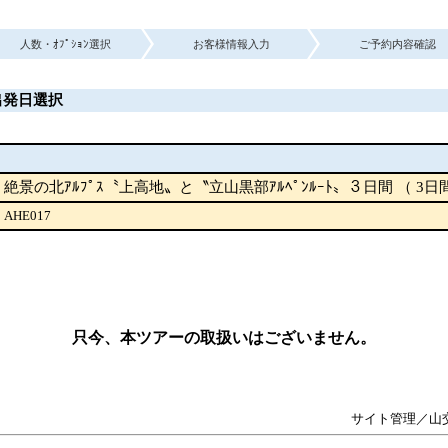
人数・ｵﾌﾟｼｮﾝ選択
お客様情報入力
ご予約内容確認
出発日選択
絶景の北ｱﾙﾌﾟｽ〝上高地〟と〝立山黒部ｱﾙﾍﾟﾝﾙｰﾄ〟３日間 （ 3日
AHE017
只今、本ツアーの取扱いはございません。
サイト管理／山