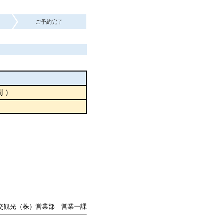
ご予約完了
間 ）
交観光（株）営業部 営業一課