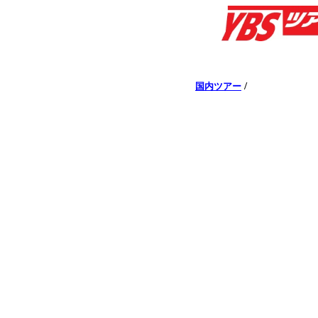
/
国内ツアー