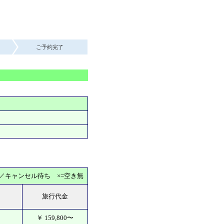
ご予約完了
込／キャンセル待ち ×=空き無
旅行代金
￥
159,800
〜