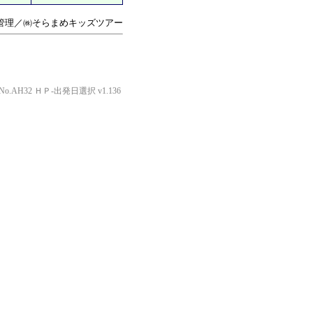
管理／㈱そらまめキッズツアー
o.AH32 ＨＰ-出発日選択 v1.136