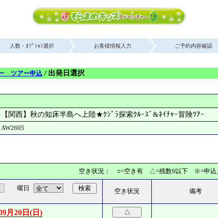
人数・ｵﾌﾟｼｮﾝ選択
お客様情報入力
ご予約内容確認
/ 出発日選択
ー ツアー申込
【関西】秋の知床半島へ上陸★ｸｼﾞﾗ探索ｸﾙｰｽﾞ&ﾈｲﾁｬｰ冒険ﾂｱｰ
AW2605
空き状況： ○=空き有 △=残数9以下 ※=申
曜日
検索
空き状況
備考
09月20日(日)
△