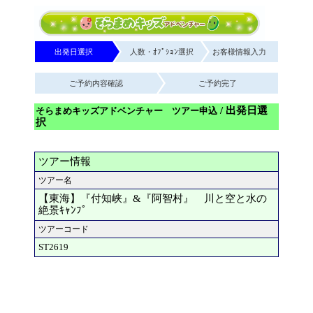
出発日選択
人数・ｵﾌﾟｼｮﾝ選択
お客様情報入力
ご予約内容確認
ご予約完了
/ 出発日選
そらまめキッズアドベンチャー ツアー申込
択
ツアー情報
ツアー名
【東海】『付知峡』&『阿智村』 川と空と水の
絶景ｷｬﾝﾌﾟ
ツアーコード
ST2619