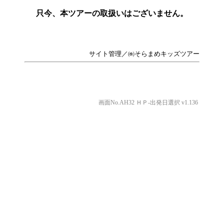
只今、本ツアーの取扱いはございません。
サイト管理／㈱そらまめキッズツアー
画面No.AH32 ＨＰ-出発日選択 v1.136