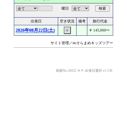
曜日
検索
出発日
空き状況
備考
旅行代金
2026年08月22日(土)
○
￥
145,000
〜
サイト管理／㈱そらまめキッズツアー
画面No.AH32 ＨＰ-出発日選択 v1.136