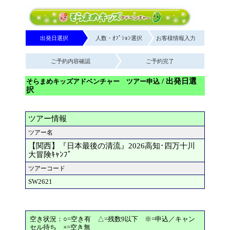
出発日選択
人数・ｵﾌﾟｼｮﾝ選択
お客様情報入力
ご予約内容確認
ご予約完了
/ 出発日選
そらまめキッズアドベンチャー ツアー申込
択
ツアー情報
ツアー名
【関西】『日本最後の清流』2026高知･四万十川
大冒険ｷｬﾝﾌﾟ
ツアーコード
SW2621
空き状況：○=空き有 △=残数9以下 ※=申込／キャン
セル待ち ×=空き無