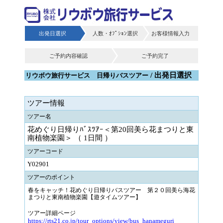
出発日選択
人数・ｵﾌﾟｼｮﾝ選択
お客様情報入力
ご予約内容確認
ご予約完了
/ 出発日選択
リウボウ旅行サービス 日帰りバスツアー
ツアー情報
ツアー名
花めぐり日帰りﾊﾞｽﾂｱｰ＜第20回美ら花まつりと東
南植物楽園＞ （ 1日間 ）
ツアーコード
Y02901
ツアーのポイント
春をキャッチ！花めぐり日帰りバスツアー 第２０回美ら海花
まつりと東南植物楽園【遊タイムツアー】
ツアー詳細ページ
https://rts21.co.jp/tour_options/view/bus_hanameguri