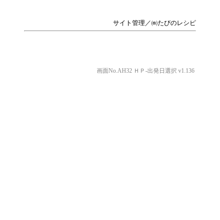
サイト管理／㈱たびのレシピ
画面No.AH32 ＨＰ-出発日選択 v1.136