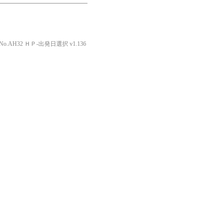
o.AH32 ＨＰ-出発日選択 v1.136