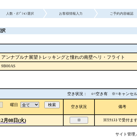
人数・ｵﾌﾟｼｮﾝ選択
お客様情報入力
ご予約内容確認
選択
アンナプルナ展望トレッキングと憧れの南壁ヘリ・フライト
9B00AS
空き状況： ○=空き有 ※=キャンセル
曜日
検索
空き状況
備考
12月08日(火)
※
※ﾘｸｴｽﾄで受付ま
サイト管理