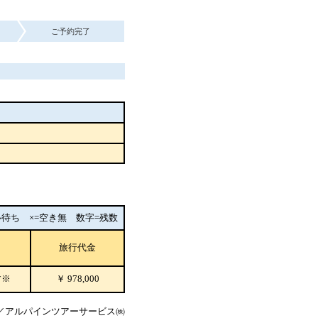
ご予約完了
待ち ×=空き無 数字=残数
旅行代金
す※
￥
978,000
／アルパインツアーサービス㈱