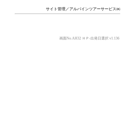
サイト管理／アルパインツアーサービス㈱
画面No.AH32 ＨＰ-出発日選択 v1.136