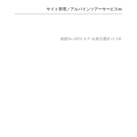
サイト管理／アルパインツアーサービス㈱
画面No.AH32 ＨＰ-出発日選択 v1.136