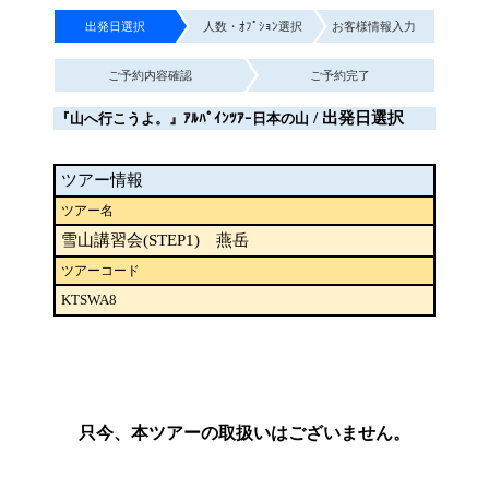
出発日選択
人数・ｵﾌﾟｼｮﾝ選択
お客様情報入力
ご予約内容確認
ご予約完了
/ 出発日選択
『山へ行こうよ。』ｱﾙﾊﾟｲﾝﾂｱｰ日本の山
ツアー情報
ツアー名
雪山講習会(STEP1) 燕岳
ツアーコード
KTSWA8
只今、本ツアーの取扱いはございません。