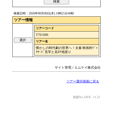
検索
検索日時：2026年08月06日(木) 14時21分49秒
ツアー情報
ツアーコード
T701MK
選択
ツアー名
懐かしの時代劇の世界へ！太秦 映画村ﾊﾞｯ
ｸﾔｰﾄﾞ見学と名ﾛｹ地巡り
サイト管理／エムケイ株式会社
ツアー選択画面に戻る
画面No.AH3C v1.23