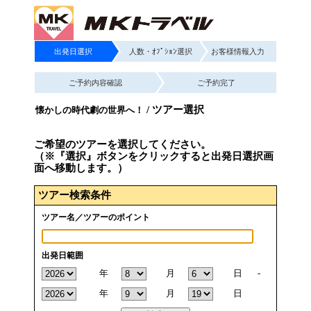
出発日選択
人数・ｵﾌﾟｼｮﾝ選択
お客様情報入力
ご予約内容確認
ご予約完了
/ ツアー選択
懐かしの時代劇の世界へ！
ご希望のツアーを選択してください。
（※『選択』ボタンをクリックすると出発日選択画
面へ移動します。）
ツアー検索条件
ツアー名／ツアーのポイント
出発日範囲
年
月
日
-
年
月
日