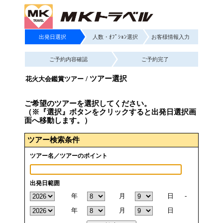
出発日選択
人数・ｵﾌﾟｼｮﾝ選択
お客様情報入力
ご予約内容確認
ご予約完了
/ ツアー選択
花火大会鑑賞ツアー
ご希望のツアーを選択してください。
（※『選択』ボタンをクリックすると出発日選択画
面へ移動します。）
ツアー検索条件
ツアー名／ツアーのポイント
出発日範囲
年
月
日
-
年
月
日