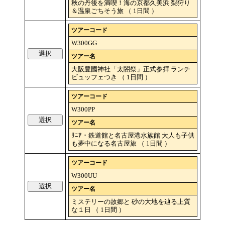
秋の丹後を満喫！海の京都久美浜 梨狩り
＆温泉ごちそう旅 （ 1日間 ）
ツアーコード
W300GG
選択
ツアー名
大阪豊國神社「太閤祭」正式参拝 ランチ
ビュッフェつき （ 1日間 ）
ツアーコード
W300PP
選択
ツアー名
ﾘﾆｱ・鉄道館と名古屋港水族館 大人も子供
も夢中になる名古屋旅 （ 1日間 ）
ツアーコード
W300UU
選択
ツアー名
ミステリーの故郷と 砂の大地を辿る上質
な１日 （ 1日間 ）