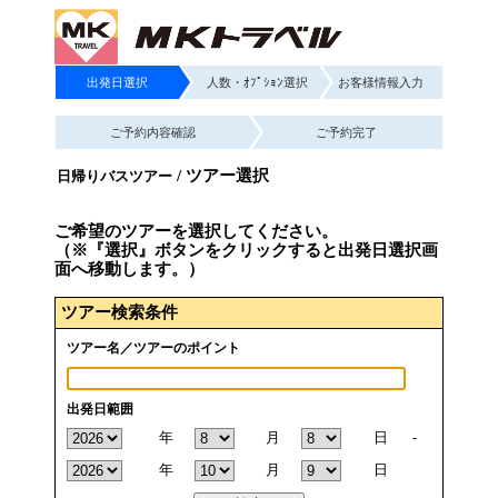
出発日選択
人数・ｵﾌﾟｼｮﾝ選択
お客様情報入力
ご予約内容確認
ご予約完了
/ ツアー選択
日帰りバスツアー
ご希望のツアーを選択してください。
（※『選択』ボタンをクリックすると出発日選択画
面へ移動します。）
ツアー検索条件
ツアー名／ツアーのポイント
出発日範囲
年
月
日
-
年
月
日