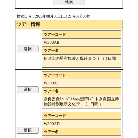
検索
検索日時：2026年08月08日(土) 21時36分38秒
ツアー情報
ツアーコード
W300AB
選択
ツアー名
伊吹山の星空観賞と風鈴まつり （ 1日間
）
ツアーコード
W300AC
選択
ツアー名
奈良監獄ﾐｭｰｼﾞｱﾑby星野ﾘｿﾞｰﾄ 奈良国立博
物館特別展示文化ﾂｱｰ （ 1日間 ）
ツアーコード
W300AD
選択
ツアー名