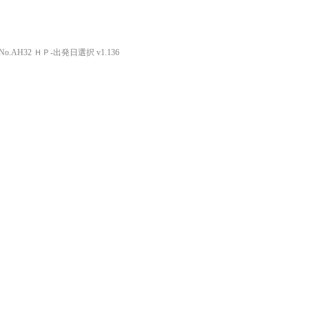
o.AH32 ＨＰ-出発日選択 v1.136