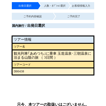
出発日選択
人数・ｵﾌﾟｼｮﾝ選択
お客様情報入力
ご予約内容確認
ご予約完了
/ 出発日選択
国内旅行
ツアー情報
ツアー名
観光列車｢あめつち｣に乗車 玉造温泉･三朝温泉に
泊まる山陰の旅 （ 3日間 ）
ツアーコード
D00438
只今、本ツアーの取扱いはございません。