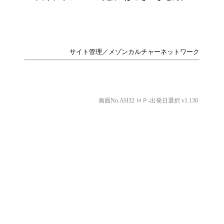
サイト管理／メゾンカルチャーネットワーク
画面No.AH32 ＨＰ-出発日選択 v1.136