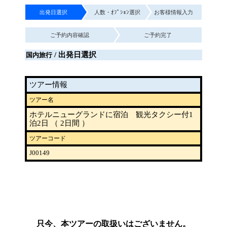
出発日選択
人数・ｵﾌﾟｼｮﾝ選択
お客様情報入力
ご予約内容確認
ご予約完了
/ 出発日選択
国内旅行
ツアー情報
ツアー名
ホテルニューグランドに宿泊 観光タクシー付1
泊2日 （ 2日間 ）
ツアーコード
J00149
只今、本ツアーの取扱いはございません。