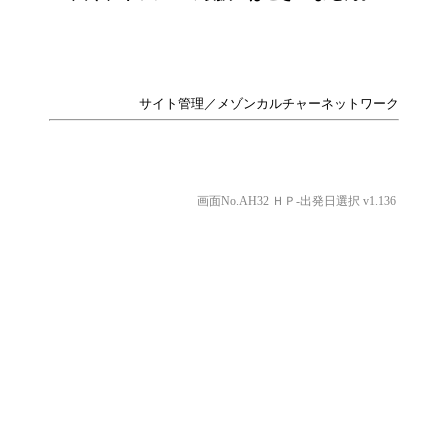
サイト管理／メゾンカルチャーネットワーク
画面No.AH32 ＨＰ-出発日選択 v1.136