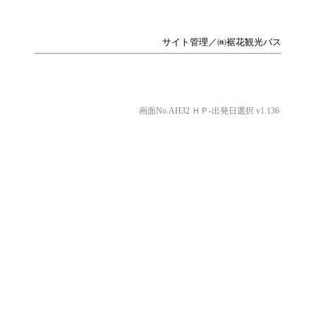
サイト管理／㈱裾花観光バス
画面No.AH32 ＨＰ-出発日選択 v1.136