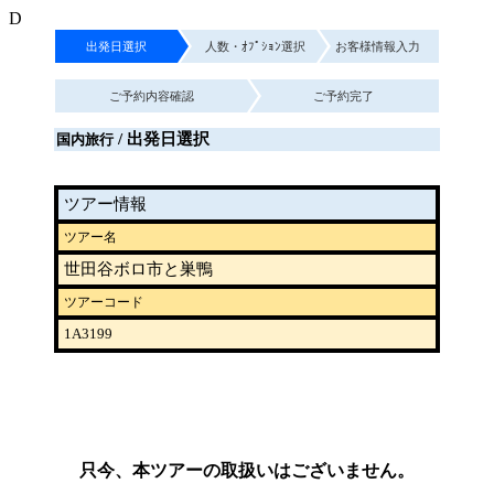
D
出発日選択
人数・ｵﾌﾟｼｮﾝ選択
お客様情報入力
ご予約内容確認
ご予約完了
/ 出発日選択
国内旅行
ツアー情報
ツアー名
世田谷ボロ市と巣鴨
ツアーコード
1A3199
只今、本ツアーの取扱いはございません。