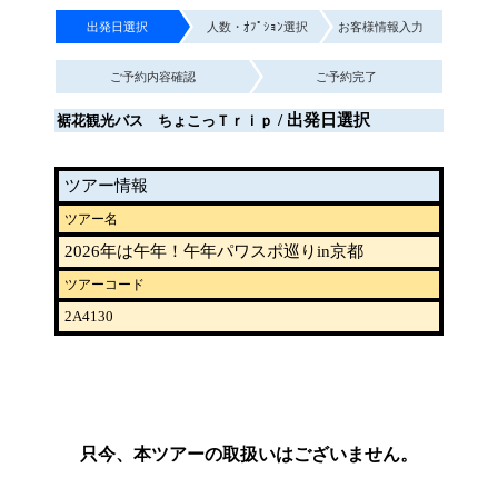
出発日選択
人数・ｵﾌﾟｼｮﾝ選択
お客様情報入力
ご予約内容確認
ご予約完了
/ 出発日選択
裾花観光バス ちょこっＴｒｉｐ
ツアー情報
ツアー名
2026年は午年！午年パワスポ巡りin京都
ツアーコード
2A4130
只今、本ツアーの取扱いはございません。