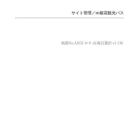
サイト管理／㈱裾花観光バス
画面No.AH32 ＨＰ-出発日選択 v1.136