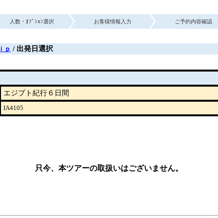
人数・ｵﾌﾟｼｮﾝ選択
お客様情報入力
ご予約内容確認
/ 出発日選択
ｉｐ
エジプト紀行６日間
IA4105
只今、本ツアーの取扱いはございません。