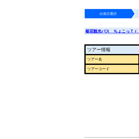
出発日選択
裾花観光バス ちょこっＴｒ
ツアー情報
ツアー名
ツアーコード