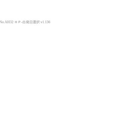
o.AH32 ＨＰ-出発日選択 v1.136