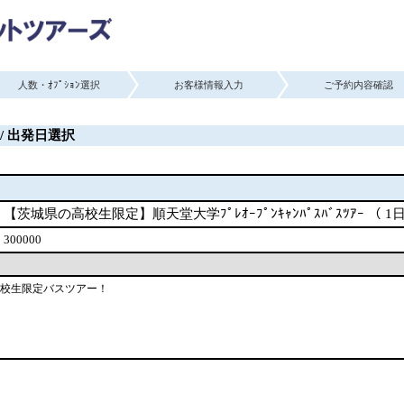
人数・ｵﾌﾟｼｮﾝ選択
お客様情報入力
ご予約内容確認
/ 出発日選択
【茨城県の高校生限定】順天堂大学ﾌﾟﾚｵｰﾌﾟﾝｷｬﾝﾊﾟｽﾊﾞｽﾂｱｰ （ 1
300000
校生限定バスツアー！