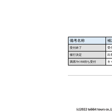
備考名称
補
受
受付終了
出
催行決定
キ
満席/ｷｬﾝｾﾙ待ち受付