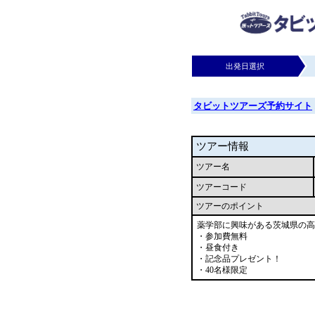
出発日選択
タビットツアーズ予約サイト
ツアー情報
ツアー名
ツアーコード
ツアーのポイント
薬学部に興味がある茨城県の高
・参加費無料
・昼食付き
・記念品プレゼント！
・40名様限定