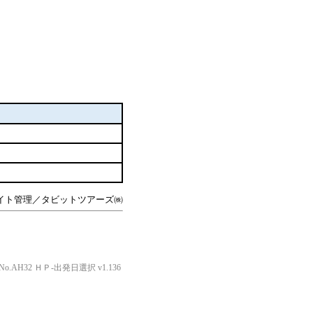
イト管理／タビットツアーズ㈱
o.AH32 ＨＰ-出発日選択 v1.136