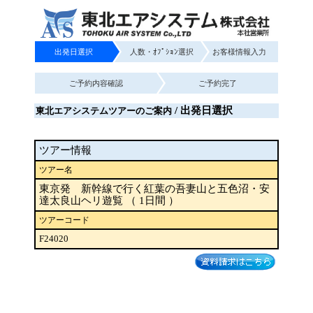
出発日選択
人数・ｵﾌﾟｼｮﾝ選択
お客様情報入力
ご予約内容確認
ご予約完了
/ 出発日選択
東北エアシステムツアーのご案内
ツアー情報
ツアー名
東京発 新幹線で行く紅葉の吾妻山と五色沼・安
達太良山ヘリ遊覧 （ 1日間 ）
ツアーコード
F24020