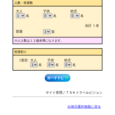
人数・部屋数
大人
子供
幼児
名
名
名
合計
1
名
部屋
室
小人人数は１２歳未満になります。
部屋割り
1室目
:
大人
子供
幼児
名
名
名
サイト管理／ＴＳＫトラベルビジョン
出発日選択画面に戻る