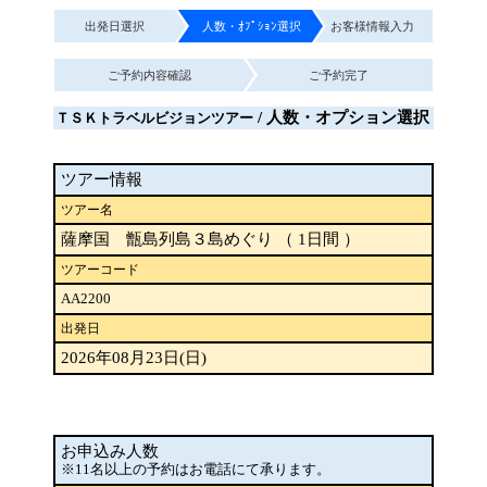
出発日選択
人数・ｵﾌﾟｼｮﾝ選択
お客様情報入力
ご予約内容確認
ご予約完了
/ 人数・オプション選択
ＴＳＫトラベルビジョンツアー
ツアー情報
ツアー名
薩摩国 甑島列島３島めぐり （ 1日間 ）
ツアーコード
AA2200
出発日
2026年08月23日(日)
お申込み人数
※11名以上の予約はお電話にて承ります。